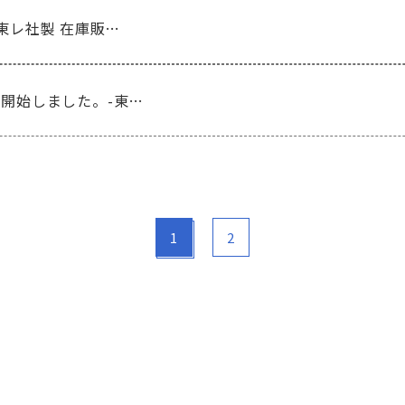
東レ社製 在庫販…
開始しました。-東…
1
2